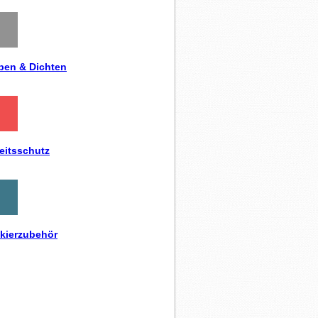
ben & Dichten
eitsschutz
kierzubehör